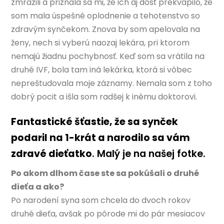
zmrazili a priznala sa mi, že ich aj dosť prekvapilo, že
som mala úspešné oplodnenie a tehotenstvo so
zdravým synčekom. Znova by som apelovala na
ženy, nech si vyberú naozaj lekára, pri ktorom
nemajú žiadnu pochybnosť. Keď som sa vrátila na
druhé IVF, bola tam iná lekárka, ktorá si vôbec
nepreštudovala moje záznamy. Nemala som z toho
dobrý pocit a išla som radšej k inému doktorovi.
Fantastické šťastie, že sa synček
podaril na 1-krát a narodilo sa vám
zdravé dieťatko
. Malý je na našej fotke.
Po akom dlhom čase ste sa pokúšali o druhé
dieťa a ako?
Po narodení syna som chcela do dvoch rokov
druhé dieťa, avšak po pôrode mi do pár mesiacov