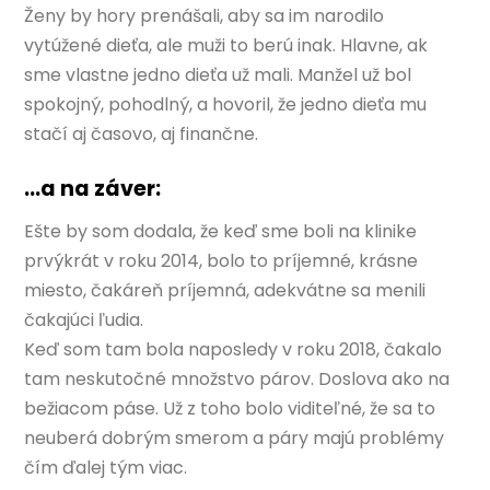
Ženy by hory prenášali, aby sa im narodilo
vytúžené dieťa, ale muži to berú inak. Hlavne, ak
sme vlastne jedno dieťa už mali. Manžel už bol
spokojný, pohodlný, a hovoril, že jedno dieťa mu
stačí aj časovo, aj finančne.
…a na záver:
Ešte by som dodala, že keď sme boli na klinike
prvýkrát v roku 2014, bolo to príjemné, krásne
miesto, čakáreň príjemná, adekvátne sa menili
čakajúci ľudia.
Keď som tam bola naposledy v roku 2018, čakalo
tam neskutočné množstvo párov. Doslova ako na
bežiacom páse. Už z toho bolo viditeľné, že sa to
neuberá dobrým smerom a páry majú problémy
čím ďalej tým viac.