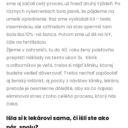
sme aj začali celý proces, už hneď druhý týždeň. Po
rôznych vyšetreniach bolo jasné, že pôjdeme na
umelé oplodnenie. Raz sme vyskúšali IUI – teda
insemináciu, ale vzhľadom na stav spermií tam
bola iba 10%-ná šanca. Potom sme už išli na IVF,
čiže na fertilizáciu.
Žijeme v zahraničí, tu do 40. roku ženy poisťovňa
preplatí náklady na tento úkon 3x. Kliník
a odborníkov je veľa, treba si nájsť kliniku, ktorej
budete vedieť dôverovať. Treba nechať zapôsobiť
aj ženský inštinkt, aj pocity z návštev kliniky, lekára,
pretože je nesmierne dôležité, aby sa čo najviac
eliminoval stres z toho celého procesu, ktorý nás
čaká.
Išla si k lekárovi sama, či išli ste ako
pár, spolu?