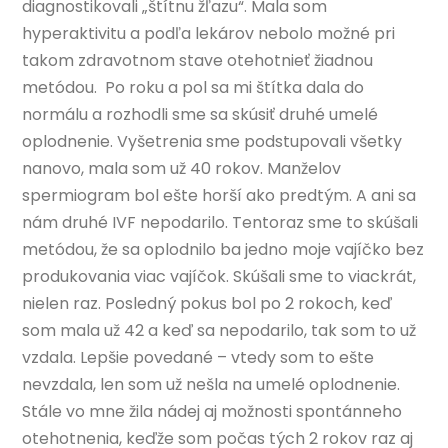
diagnostikovali „štítnu žľazu“. Mala som
hyperaktivitu a podľa lekárov nebolo možné pri
takom zdravotnom stave otehotnieť žiadnou
metódou. Po roku a pol sa mi štítka dala do
normálu a rozhodli sme sa skúsiť druhé umelé
oplodnenie. Vyšetrenia sme podstupovali všetky
nanovo, mala som už 40 rokov. Manželov
spermiogram bol ešte horší ako predtým. A ani sa
nám druhé IVF nepodarilo. Tentoraz sme to skúšali
metódou, že sa oplodnilo ba jedno moje vajíčko bez
produkovania viac vajíčok. Skúšali sme to viackrát,
nielen raz. Posledný pokus bol po 2 rokoch, keď
som mala už 42 a keď sa nepodarilo, tak som to už
vzdala. Lepšie povedané – vtedy som to ešte
nevzdala, len som už nešla na umelé oplodnenie.
Stále vo mne žila nádej aj možnosti spontánneho
otehotnenia, keďže som počas tých 2 rokov raz aj