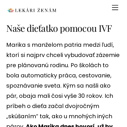
Skip
Men
to
content
Naše dieťatko pomocou IVF
Marika s manželom patria medzi ľudí,
ktorí si najprv chceli vybudovať zázemie
pre plánovanú rodinu. Po školách to
bola automaticky práca, cestovanie,
spoznávanie sveta. Kým sa našli ako
pár, obaja mali čosi vyše 30 rokov. Ich
príbeh o dieťa začal dvojročným
„skúšaním“ tak, ako u mnohých iných
párov.
Ako Marika dnes hovorí, už by