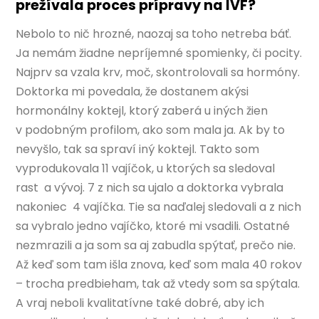
prežívala proces prípravy na IVF?
Nebolo to nič hrozné, naozaj sa toho netreba báť.
Ja nemám žiadne nepríjemné spomienky, či pocity.
Najprv sa vzala krv, moč, skontrolovali sa hormóny.
Doktorka mi povedala, že dostanem akýsi
hormonálny koktejl, ktorý zaberá u iných žien
v podobným profilom, ako som mala ja. Ak by to
nevyšlo, tak sa spraví iný koktejl. Takto som
vyprodukovala 11 vajíčok, u ktorých sa sledoval
rast a vývoj. 7 z nich sa ujalo a doktorka vybrala
nakoniec 4 vajíčka. Tie sa naďalej sledovali a z nich
sa vybralo jedno vajíčko, ktoré mi vsadili. Ostatné
nezmrazili a ja som sa aj zabudla spýtať, prečo nie.
Až keď som tam išla znova, keď som mala 40 rokov
– trocha predbieham, tak až vtedy som sa spýtala.
A vraj neboli kvalitatívne také dobré, aby ich