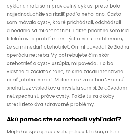
cyklom, mala som pravidelný cyklus, preto bolo
najjednoduchšie sa riadiť podľa neho, áno. Často
som mávala cysty, ktoré prichádzali, odchádzali
a nedarilo sa mi otehotnieť. Takže prioritne som išla
k lekárovi s problémom cýst a nie s problémom,
že sa mi nedarí otehotnieť. On mi povedal, že žiadnu
operáciu netreba. Vy potrebujete čím skôr
otehotnieť a cysty ustúpia, mi povedal. To bol
vlastne aj začiatok toho, že sme začali intenzívne
riešiť „otehotnenie“. Mali sme už za sebou 2-ročnú
snahu bez výsledkov a myslela som si, že dôvodom
neúspechu sú práve cysty. Takže tu sa akoby
stretli tieto dva zdravotné problémy.
Akú pomoc ste sa rozhodli vyhľadať?
Môj lekár spolupracoval s jednou klinikou, a tam