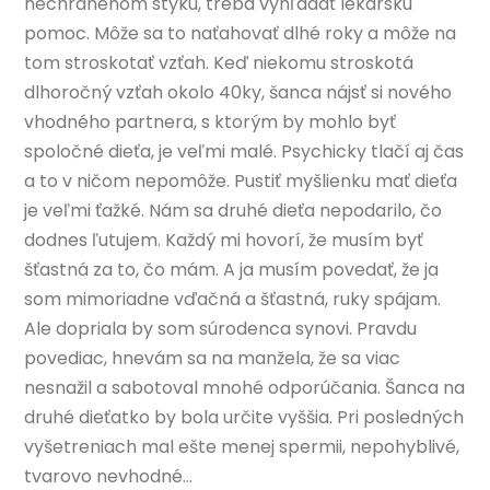
nechránenom styku, treba vyhľadať lekársku
pomoc. Môže sa to naťahovať dlhé roky a môže na
tom stroskotať vzťah. Keď niekomu stroskotá
dlhoročný vzťah okolo 40ky, šanca nájsť si nového
vhodného partnera, s ktorým by mohlo byť
spoločné dieťa, je veľmi malé. Psychicky tlačí aj čas
a to v ničom nepomôže. Pustiť myšlienku mať dieťa
je veľmi ťažké. Nám sa druhé dieťa nepodarilo, čo
dodnes ľutujem. Každý mi hovorí, že musím byť
šťastná za to, čo mám. A ja musím povedať, že ja
som mimoriadne vďačná a šťastná, ruky spájam.
Ale dopriala by som súrodenca synovi. Pravdu
povediac, hnevám sa na manžela, že sa viac
nesnažil a sabotoval mnohé odporúčania. Šanca na
druhé dieťatko by bola určite vyššia. Pri posledných
vyšetreniach mal ešte menej spermii, nepohyblivé,
tvarovo nevhodné…