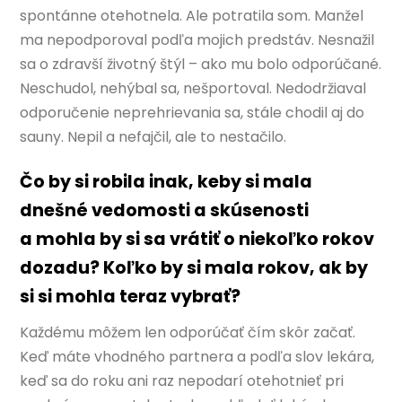
spontánne otehotnela. Ale potratila som. Manžel
ma nepodporoval podľa mojich predstáv. Nesnažil
sa o zdravší životný štýl – ako mu bolo odporúčané.
Neschudol, nehýbal sa, nešportoval. Nedodržiaval
odporučenie neprehrievania sa, stále chodil aj do
sauny. Nepil a nefajčil, ale to nestačilo.
Čo by si robila inak, keby si mala
dnešné vedomosti a skúsenosti
a mohla by si sa vrátiť o niekoľko rokov
dozadu? Koľko by si mala rokov, ak by
si si mohla teraz vybrať?
Každému môžem len odporúčať čím skôr začať.
Keď máte vhodného partnera a podľa slov lekára,
keď sa do roku ani raz nepodarí otehotnieť pri