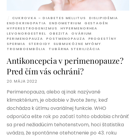
CUKROVKA – DIABETES MELLITUS
,
DISLIPIDÉMIA
,
ENDOKRINOPATIA
,
ENDOMETRIUM
,
GESTAGÉN
,
HYPERESTROGENIZMUS
,
HYPERMENORHEA
,
LEVONORGESTREL
,
OBEZITA
,
OVÁRIUM
,
PERIMENOPAUZA
,
POSTMENOPAUZA
,
PROGESTÍNY
,
SPERMIA
,
STEROIDY
,
SUBMUKÓZNE MYÓMY
,
TROMBOEMBÓLIA
,
TUBÁRNA STERILIZÁCIA
Antikoncepcia v perimenopauze?
Pred čím vás ochráni?
20. MÁJA 2022
Perimenopauza, alebo aj inak nazývané
klimaktérium, je obdobie v živote ženy, keď
dochádza k útlmu ovariálnej funkcie. WHO
odporúča ešte rok po začatí tohto obdobia chrániť
sa pred nežiadúcim tehotenstvom, hoci štatistika
uvádza, že spontánne otehotnenie po 43. roku