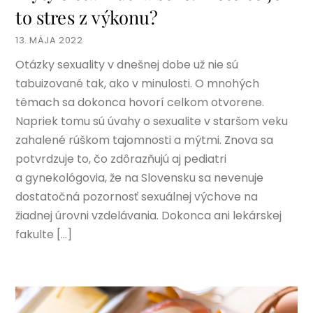
to stres z výkonu?
13. MÁJA 2022
Otázky sexuality v dnešnej dobe už nie sú
tabuizované tak, ako v minulosti. O mnohých
témach sa dokonca hovorí celkom otvorene.
Napriek tomu sú úvahy o sexualite v staršom veku
zahalené rúškom tajomnosti a mýtmi. Znova sa
potvrdzuje to, čo zdôrazňujú aj pediatri
a gynekológovia, že na Slovensku sa nevenuje
dostatočná pozornosť sexuálnej výchove na
žiadnej úrovni vzdelávania. Dokonca ani lekárskej
fakulte […]