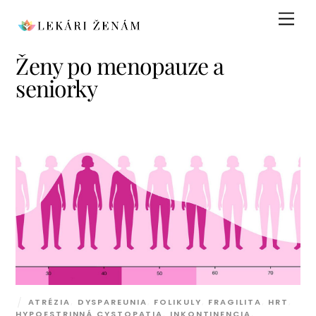
Skip
Men
to
content
Ženy po menopauze a
seniorky
ATRÉZIA
,
DYSPAREUNIA
,
FOLIKULY
,
FRAGILITA
,
HRT
,
HYPOESTRINNÁ CYSTOPATIA
,
INKONTINENCIA
,