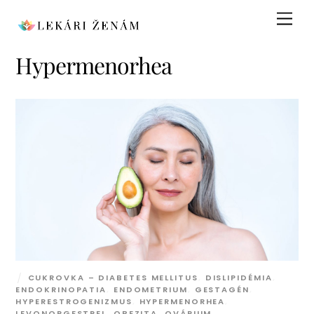
Skip
Men
to
content
Hypermenorhea
CUKROVKA – DIABETES MELLITUS
,
DISLIPIDÉMIA
,
ENDOKRINOPATIA
,
ENDOMETRIUM
,
GESTAGÉN
,
HYPERESTROGENIZMUS
,
HYPERMENORHEA
,
LEVONORGESTREL
,
OBEZITA
,
OVÁRIUM
,