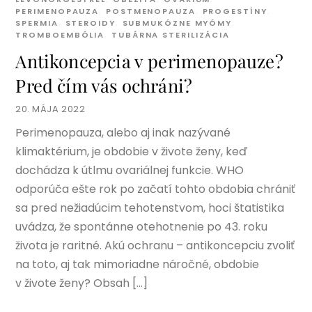
PERIMENOPAUZA
,
POSTMENOPAUZA
,
PROGESTÍNY
,
SPERMIA
,
STEROIDY
,
SUBMUKÓZNE MYÓMY
,
TROMBOEMBÓLIA
,
TUBÁRNA STERILIZÁCIA
Antikoncepcia v perimenopauze?
Pred čím vás ochráni?
20. MÁJA 2022
Perimenopauza, alebo aj inak nazývané
klimaktérium, je obdobie v živote ženy, keď
dochádza k útlmu ovariálnej funkcie. WHO
odporúča ešte rok po začatí tohto obdobia chrániť
sa pred nežiadúcim tehotenstvom, hoci štatistika
uvádza, že spontánne otehotnenie po 43. roku
života je raritné. Akú ochranu – antikoncepciu zvoliť
na toto, aj tak mimoriadne náročné, obdobie
v živote ženy? Obsah […]