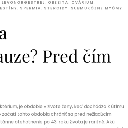
,
LEVONORGESTREL
,
OBEZITA
,
OVÁRIUM
,
ESTÍNY
,
SPERMIA
,
STEROIDY
,
SUBMUKÓZNE MYÓMY
,
a
auze? Pred čím
térium, je obdobie v živote ženy, keď dochádza k útlmu
o začatí tohto obdobia chrániť sa pred nežiadúcim
tánne otehotnenie po 43. roku života je raritné. Akú