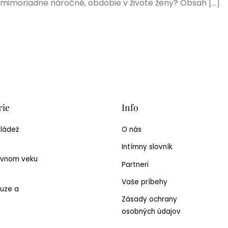
ak mimoriadne náročné, obdobie v živote ženy? Obsah […]
rie
Info
mládež
O nás
Intímny slovník
ívnom veku
Partneri
Vaše príbehy
uze a
Zásady ochrany
osobných údajov