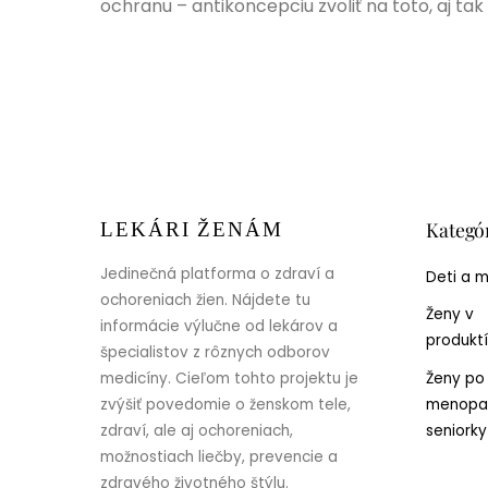
ochranu – antikoncepciu zvoliť na toto, aj t
Kategó
LEKÁRI ŽENÁM
Jedinečná platforma o zdraví a
Deti a 
ochoreniach žien. Nájdete tu
Ženy v
informácie výlučne od lekárov a
produkt
špecialistov z rôznych odborov
Ženy po
medicíny. Cieľom tohto projektu je
menopa
zvýšiť povedomie o ženskom tele,
seniorky
zdraví, ale aj ochoreniach,
možnostiach liečby, prevencie a
zdravého životného štýlu.