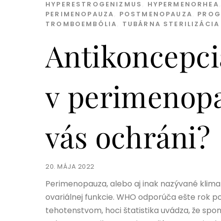
HYPERESTROGENIZMUS
,
HYPERMENORHEA
PERIMENOPAUZA
,
POSTMENOPAUZA
,
PROG
TROMBOEMBÓLIA
,
TUBÁRNA STERILIZÁCIA
Antikoncepci
v perimenop
vás ochráni?
20. MÁJA 2022
Perimenopauza, alebo aj inak nazývané klimak
ovariálnej funkcie. WHO odporúča ešte rok p
tehotenstvom, hoci štatistika uvádza, že spon