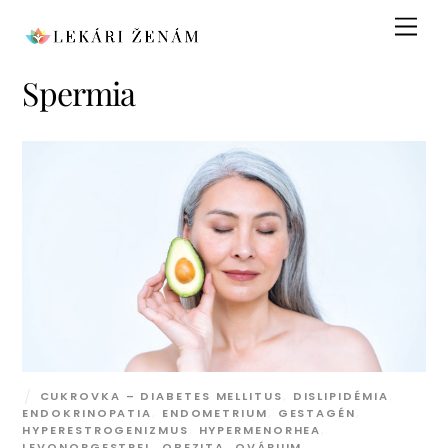
Skip
Men
to
content
Spermia
CUKROVKA – DIABETES MELLITUS
,
DISLIPIDÉMIA
,
ENDOKRINOPATIA
,
ENDOMETRIUM
,
GESTAGÉN
,
HYPERESTROGENIZMUS
,
HYPERMENORHEA
,
LEVONORGESTREL
,
OBEZITA
,
OVÁRIUM
,