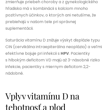
zmierňuje priebeh choroby a z gynekologického
hľadiska má v kombinácii s kalciom mnoho
pozitívnych účinkov, o ktorých ani netušíme, že
prebiehajú v našom tele pri správnej
suplementácii.
Saturácia vitamínu D znižuje výskyt displázie typu
CIN (cervikálna intraepiterálna neoplázia) a veľmi
efektívne bojuje pri infekcii s
HPV
. Pacientky
s hlbokým deficitom VD majú až 3-násobné riziko
infekcie, pacientky s miernym deficitom 2,2-
nádobné.
Vplyv vitamínu D na
tehotnosť a plod