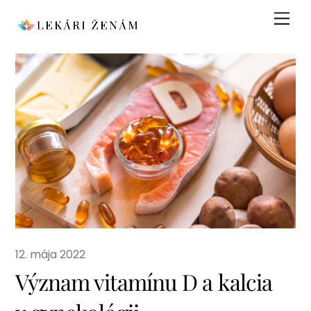
Skip
Men
to
content
12. mája 2022
Význam vitamínu D a kalcia