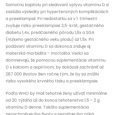
Samotnú kapitolu pri sledovaní vplyvu vitamínu D si
zaslúžia výsledky pri hypertenzných komplikáciách
a preeklampsii. Pri nedostatku sa v 1. trimestri
zvyšuje riziko preeklampsie 2,5-krát, gestačného
diabetu 1,4x, predčasného pôrodu 1,6x a SGA
(nízkeho gestačného veku plodu) až 1,5x. Pri
podávaní vitamínu D sa dokonca znižuje aj
materská morbidita – mortalita. Vedci sa
domnievajú, že pomocou suplementácie vitamínu
D s kalciom a aspirínom, by dokázali zachrániť až
287 000 životov žien ročne tým, že by sa znížilo
riziko vysokého krvného tlaku a preeklampsie.
Podľa WHO by mali tehotné ženy užívať minimálne
od 20. týždňa až do konca tehotenstva 1,5 – 2 g
vitamínu D denne. Takáto suplementácia
nezachraňuje iba životy a neznižuje iba riziká