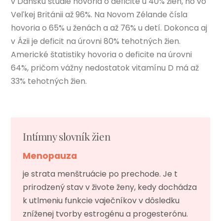
v Dánsku štúdie hovoria o deficite u 40% žien, no vo
Veľkej Británii až 96%. Na Novom Zélande čísla
hovoria o 65% u ženách a až 76% u detí. Dokonca aj
v Ázii je deficit na úrovni 80% tehotných žien.
Americké štatistiky hovoria o deficite na úrovni
64%, pričom vážny nedostatok vitamínu D má až
33% tehotných žien.
Intímny slovník žien
Menopauza
je strata menštruácie po prechode. Je t
prirodzený stav v živote ženy, kedy dochádza
k utlmeniu funkcie vaječníkov v dôsledku
zníženej tvorby estrogénu a progesterónu.