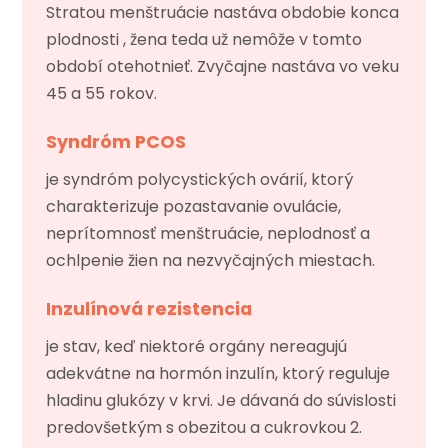
Stratou menštruácie nastáva obdobie konca
plodnosti , žena teda už nemôže v tomto
období otehotnieť. Zvyčajne nastáva vo veku
45 a 55 rokov.
Syndróm PCOS
je syndróm polycystických ovárií, ktorý
charakterizuje pozastavanie ovulácie,
neprítomnosť menštruácie, neplodnosť a
ochlpenie žien na nezvyčajných miestach.
Inzulínová rezistencia
je stav, keď niektoré orgány nereagujú
adekvátne na hormón inzulín, ktorý reguluje
hladinu glukózy v krvi. Je dávaná do súvislosti
predovšetkým s obezitou a cukrovkou 2.