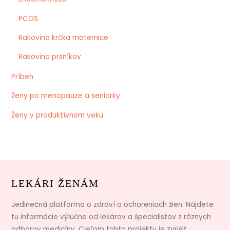
PCOS
Rakovina krčka maternice
Rakovina prsníkov
Príbeh
Ženy po menopauze a seniorky
Ženy v produktívnom veku
LEKÁRI ŽENÁM
Jedinečná platforma o zdraví a ochoreniach žien. Nájdete
tu informácie výlučne od lekárov a špecialistov z rôznych
odborov medicíny. Cieľom tohto projektu je zvýšiť