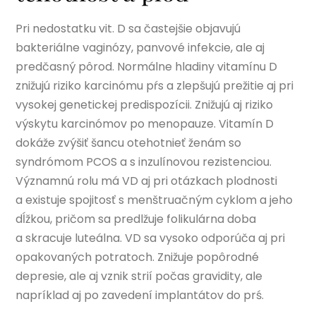
Pri nedostatku vit. D sa častejšie objavujú
bakteriálne vaginózy, panvové infekcie, ale aj
predčasný pôrod. Normálne hladiny vitamínu D
znižujú riziko karcinómu pŕs a zlepšujú prežitie aj pri
vysokej genetickej predispozícii. Znižujú aj riziko
výskytu karcinómov po menopauze. Vitamín D
dokáže zvýšiť šancu otehotnieť ženám so
syndrómom PCOS a s inzulínovou rezistenciou.
Významnú rolu má VD aj pri otázkach plodnosti
a existuje spojitosť s menštruačným cyklom a jeho
dĺžkou, pričom sa predlžuje folikulárna doba
a skracuje luteálna. VD sa vysoko odporúča aj pri
opakovaných potratoch. Znižuje popôrodné
depresie, ale aj vznik strií počas gravidity, ale
napríklad aj po zavedení implantátov do prś.