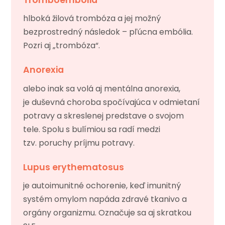
hlboká žilová trombóza a jej možný
bezprostredný následok – pľúcna embólia.
Pozri aj „trombóza“.
Anorexia
alebo inak sa volá aj mentálna anorexia,
je duševná choroba spočívajúca v odmietaní
potravy a skreslenej predstave o svojom
tele. Spolu s bulímiou sa radí medzi
tzv. poruchy príjmu potravy.
Lupus erythematosus
je autoimunitné ochorenie, keď imunitný
systém omylom napáda zdravé tkanivo a
orgány organizmu. Označuje sa aj skratkou