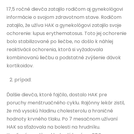
17,5 ročné dievča zatajilo rodičom aj gynekológovi
informácie o svojom zdravotnom stave. Rodičom
zatajilo, že užíva HAK a gynekológovi zatajilo svoje
ochorenie: lupus erythematosus. Toto jej ochorenie
bolo stabilizované po liečbe, no došlo k náhlej
reaktivácii ochorenia, ktorá si vyžadovala
kombinovanú liečbu a podstatné zvýšenie dávok
kortikoidov.
prípad:
Ďalšie dievča, ktoré fajčilo, dostalo HAK pre
poruchy menštruačného cyklu. Rajónny lekár zistil,
že má vysokú hladinu cholesterolu a hraničné
hodnoty krvného tlaku. Po 7 mesačnom užívaní
HAK sa sťažovala na bolesti na hrudníku.