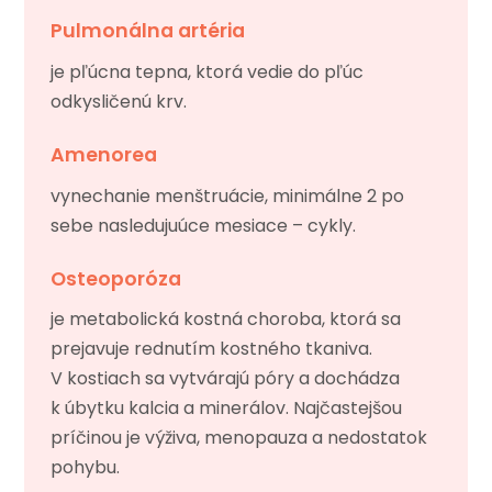
Pulmonálna artéria
je pľúcna tepna, ktorá vedie do pľúc
odkysličenú krv.
Amenorea
vynechanie menštruácie, minimálne 2 po
sebe nasledujuúce mesiace – cykly.
Osteoporóza
je metabolická kostná choroba, ktorá sa
prejavuje rednutím kostného tkaniva.
V kostiach sa vytvárajú póry a dochádza
k úbytku kalcia a minerálov. Najčastejšou
príčinou je výživa, menopauza a nedostatok
pohybu.