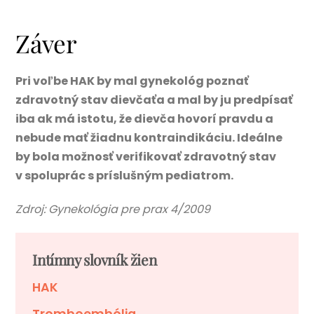
Záver
Pri voľbe HAK by mal gynekológ poznať
zdravotný stav dievčaťa a mal by ju predpísať
iba ak má istotu, že dievča hovorí pravdu a
nebude mať žiadnu kontraindikáciu. Ideálne
by bola možnosť verifikovať zdravotný stav
v spoluprác s príslušným pediatrom.
Zdroj: Gynekológia pre prax 4/2009
Intímny slovník žien
HAK
Tromboembólia