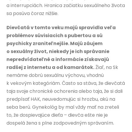
a interrupciách. Hranica začiatku sexuálneho života
sa posúva čoraz nižšie.
Dievčatá v tomto veku majú spravidla veľa
problémov súvisiacich s pubertou a sú
psychicky zraniteľnejšie. Majú záujem
o sexuálny život, niekedy je ich správanie
nepredvídateľné a informácie získavajú
radšej z internetu a od kamarátok.
Žiaľ, na Sk
nemáme dobrú sexuálnu výchovu, vhodnú
k vekovým kategóriám. Často sa stáva, že dievčatá
taja svoje chronické ochorenia alebo taja, že si dali
predpísať HAK, neuvedomujúc si hrozbu, akú na
seba berú. Gynekológ by mal vždy mať na zreteli
to, že dospievajúce dieťa – dievča ešte nie je
dospelá žena s plne zodpovedným správaním.