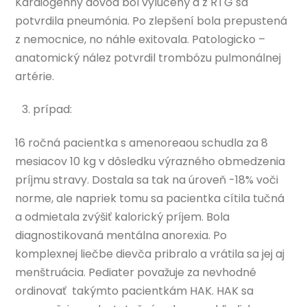
Kardiogénny dôvod bol vylúčený a z RTG sa
potvrdila pneumónia. Po zlepšení bola prepustená
z nemocnice, no náhle exitovala. Patologicko –
anatomický nález potvrdil trombózu pulmonálnej
artérie.
prípad:
16 ročná pacientka s amenoreaou schudla za 8
mesiacov 10 kg v dôsledku výrazného obmedzenia
príjmu stravy. Dostala sa tak na úroveň -18% voči
norme, ale napriek tomu sa pacientka cítila tučná
a odmietala zvýšiť kalorický príjem. Bola
diagnostikovaná mentálna anorexia. Po
komplexnej liečbe dievča pribralo a vrátila sa jej aj
menštruácia. Pediater považuje za nevhodné
ordinovať takýmto pacientkám HAK. HAK sa