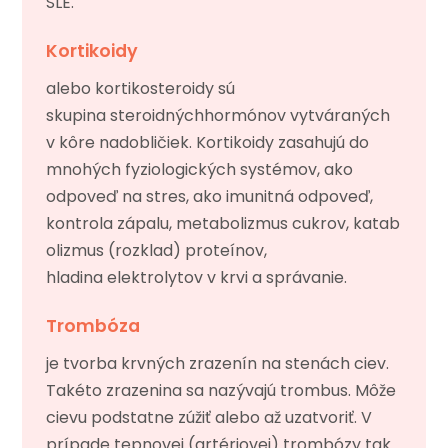
SLE.
Kortikoidy
alebo kortikosteroidy sú
skupina steroidnýchhormónov vytváraných
v kôre nadobličiek. Kortikoidy zasahujú do
mnohých fyziologických systémov, ako
odpoveď na stres, ako imunitná odpoveď,
kontrola zápalu, metabolizmus cukrov, katab
olizmus (rozklad) proteínov,
hladina elektrolytov v krvi a správanie.
Trombóza
je tvorba krvných zrazenín na stenách ciev.
Takéto zrazenina sa nazývajú trombus. Môže
cievu podstatne zúžiť alebo až uzatvoriť. V
prípade tepnovej (artériovej) trombózy tak