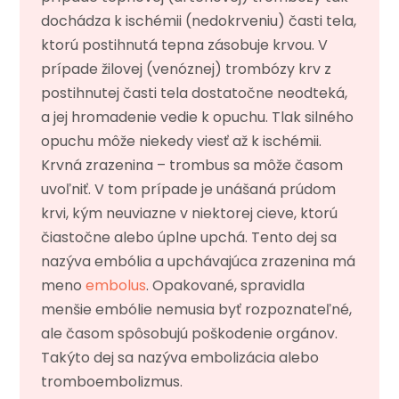
dochádza k ischémii (nedokrveniu) časti tela,
ktorú postihnutá tepna zásobuje krvou. V
prípade žilovej (venóznej) trombózy krv z
postihnutej časti tela dostatočne neodteká,
a jej hromadenie vedie k opuchu. Tlak silného
opuchu môže niekedy viesť až k ischémii.
Krvná zrazenina – trombus sa môže časom
uvoľniť. V tom prípade je unášaná prúdom
krvi, kým neuviazne v niektorej cieve, ktorú
čiastočne alebo úplne upchá. Tento dej sa
nazýva embólia a upchávajúca zrazenina má
meno
embolus
. Opakované, spravidla
menšie embólie nemusia byť rozpoznateľné,
ale časom spôsobujú poškodenie orgánov.
Takýto dej sa nazýva embolizácia alebo
tromboembolizmus.