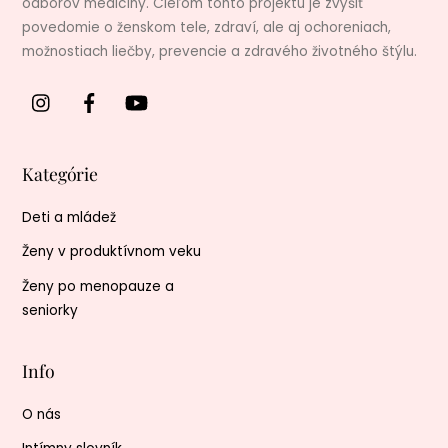
odborov medicíny. Cieľom tohto projektu je zvýšiť
povedomie o ženskom tele, zdraví, ale aj ochoreniach,
možnostiach liečby, prevencie a zdravého životného štýlu.
Kategórie
Deti a mládež
Ženy v produktívnom veku
Ženy po menopauze a
seniorky
Info
O nás