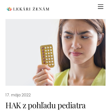
Skip
Men
to
content
17. mája 2022
HAK z pohľadu pediatra