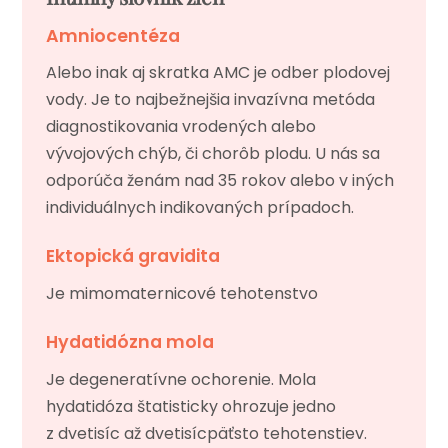
Amniocentéza
Alebo inak aj skratka AMC je odber plodovej
vody. Je to najbežnejšia invazívna metóda
diagnostikovania vrodených alebo
vývojových chýb, či chorôb plodu. U nás sa
odporúča ženám nad 35 rokov alebo v iných
individuálnych indikovaných prípadoch.
Ektopická gravidita
Je mimomaternicové tehotenstvo
Hydatidózna mola
Je degeneratívne ochorenie. Mola
hydatidóza štatisticky ohrozuje jedno
z dvetisíc až dvetisícpäťsto tehotenstiev.