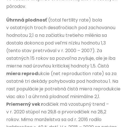
pôrodov.
Úhrnná plodnosť
(total fertility rate) bola
v ostatných troch desaťročiach pod zachovanou
hodnotou 2,1 a na začiatku tretieho milénia sa
dostala dokonca pod veľmi nízku hodnotu 1,3
(tento stav pretrvával v r. 2000 – 2007). Za
ostatných 15 rokov sa pozvoľna zvyšuje, ale je iba
mierne nad úrovňou kritickej hodnoty 1,5. Čistá
miera reprod
ukcie (net reproduction rate) sa za
ostatné tri dekády pohybovala pod hodnotou 1. Na
rast populácie je potrebná čistá miera reprodukcie
viac ako 1 a úhrnná plodnosť minimálne 2,1.
Priemerný vek r
odičiek má vzostupný trend –
v r. 2020 stúpol na 29,8 a prvorodičiek na 28,2
rokov. Mimo manželstva sa od r. 2016 rodilo