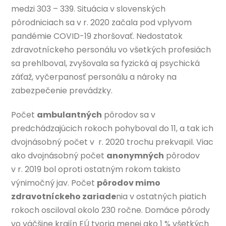
medzi 303 – 339. Situácia v slovenských
pôrodniciach sa v r. 2020 začala pod vplyvom
pandémie COVID-19 zhoršovať. Nedostatok
zdravotníckeho personálu vo všetkých profesiách
sa prehlboval, zvyšovala sa fyzická aj psychická
záťaž, vyčerpanosť personálu a nároky na
zabezpečenie prevádzky.
Počet
ambulantných
pôrodov sa v
predchádzajúcich rokoch pohyboval do 11, a tak ich
dvojnásobný počet v r. 2020 trochu prekvapil. Viac
ako dvojnásobný počet
anonymných
pôrodov
v r. 2019 bol oproti ostatným rokom takisto
výnimočný jav. Počet
pôrodov mimo
zdravotníckeho zariade
nia v ostatných piatich
rokoch osciloval okolo 230 ročne. Domáce pôrody
vo väčšine krajín EÚ tvoria menej ako 1 % všetkých