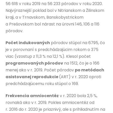
56 618 v roku 2019 na 56 233 pôrodov v roku 2020.
Najvýraznejší poklad bol v Nitrianskom a Žilinskom
kraji, a v Trnavskom, Banskobystrickom
a Prešovskom bol nárast na úrovni 146, 106 a 116
pôrodov.
Počet indukovaných
pôrodov stúpol na 6795, čo
je v porovnaní s predchádzajúcim rokom o 375
viac (vzostup z 11,3 % na 12,1 %). Klesol počet
programovaných pôrodov
na 1512, čo je o 166
menej ako v r. 2019. Počet pôrodov
po metódach
asistovanej reprodukcie
(ART) v r. 2020 oproti
predchádzajúcemu roku stúpol o 169.
Frekvencia amniocentéz
v r. 2020 bola 2,5 %,
rovnaká ako v r. 2019. Pokles amniocentéz od
r. 2016 do r. 2020 je priaznivý, ale s prihliadnutím na