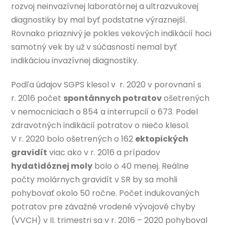
rozvoj neinvazívnej laboratórnej a ultrazvukovej
diagnostiky by mal byť podstatne výraznejší.
Rovnako priaznivý je pokles vekových indikácií hoci
samotný vek by už v súčasnosti nemal byť
indikáciou invazívnej diagnostiky.
Podľa údajov SGPS klesol v r. 2020 v porovnaní s
r. 2016 počet
spontánnych potratov
ošetrených
v nemocniciach o 854 a interrupcií o 673. Podel
zdravotných indikácií potratov o niečo klesol.
V r. 2020 bolo ošetrených o 162
ektopických
gravidít
viac ako v r. 2016 a prípadov
hydatidóznej moly
bolo o 40 menej. Reálne
počty molárnych gravidít v SR by sa mohli
pohybovať okolo 50 ročne. Počet indukovaných
potratov pre závažné vrodené vývojové chyby
(VVCH) v II. trimestri sa v r. 2016 – 2020 pohyboval