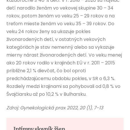
každoročne ≥ 40 % detí. V r. 2018 – 2020 sa najviac
detí narodilo ženám vo vekovej skupine 30 – 34
rokov, potom ženám vo veku 25 – 29 rokov a na
treťom mieste ženám vo veku 35 – 39 rokov. Do
veku 24 rokov ženy sa ukazuje pokles
živonarodených detí, v ostatných vekových
kategóriách je stav nemenný alebo sa vykazuje
mierny nárast živonarodených detí. Vo veku menej
ako 20 rokov rodilo v krajinách EÚ v r. 2011 – 2015
približne 2,1 % dievčat, čo bol oproti
predchádzajúcemu obdobiu pokles, v SR o 6,3 %.
Rozdiely medzi krajinami sa pohybovali od 0,8 % vo
Švajčiarsku až po 10,2 % v Bulharsku.
Zdroj: Gynekologická prax 2022, 20 (1), 7-13
Intímny slovník žien