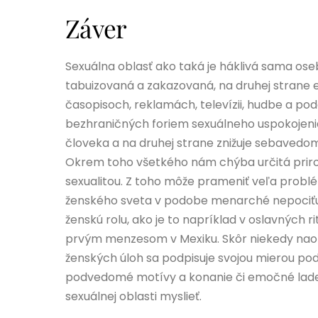
Záver
Sexuálna oblasť ako taká je háklivá sama osebe
tabuizovaná a zakazovaná, na druhej strane e
časopisoch, reklamách, televízii, hudbe a p
bezhraničných foriem sexuálneho uspokojeni
človeka a na druhej strane znižuje sebaved
Okrem toho všetkého nám chýba určitá priro
sexualitou. Z toho môže prameniť veľa problé
ženského sveta v podobe menarché nepociťujú
ženskú rolu, ako je to napríklad v oslavných 
prvým menzesom v Mexiku. Skôr niekedy na
ženských úloh sa podpisuje svojou mierou pod 
podvedomé motívy a konanie či emočné laden
sexuálnej oblasti myslieť.