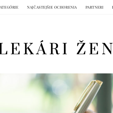
ATEGÓRIE
NAJČASTEJŠIE OCHORENIA
PARTNERI