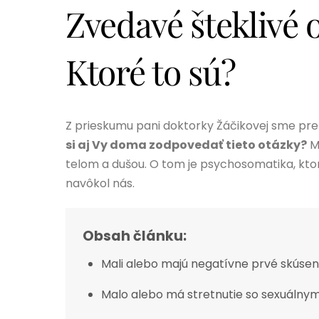
Zvedavé šteklivé ot
Ktoré to sú?
Z prieskumu pani doktorky Žáčikovej sme pre 
si aj Vy doma zodpovedať tieto otázky?
M
telom a dušou. O tom je psychosomatika, kto
navôkol nás.
Obsah článku:
Mali alebo majú negatívne prvé skúseno
Malo alebo má stretnutie so sexuálnym 