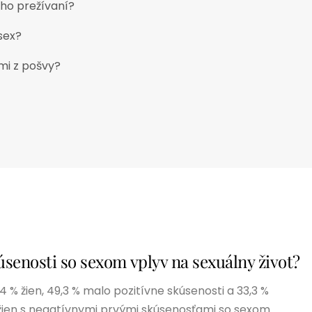
eho prežívaní?
sex?
mi z pošvy?
úsenosti so sexom vplyv na sexuálny život?
 % žien, 49,3 % malo pozitívne skúsenosti a 33,3 %
 žien s negatívnymi prvými skúsenosťami so sexom