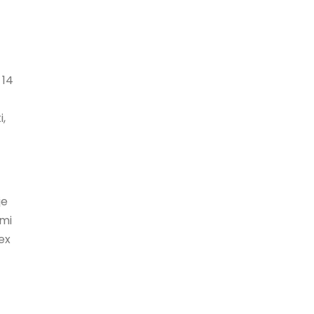
 14
i,
je
ými
ex