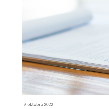
19. októbra 2022