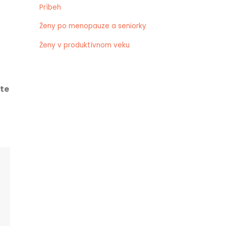
Príbeh
Ženy po menopauze a seniorky
Ženy v produktívnom veku
te