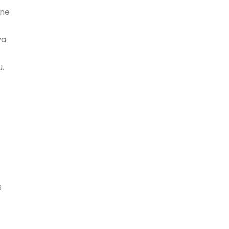
vne
va
u.
s