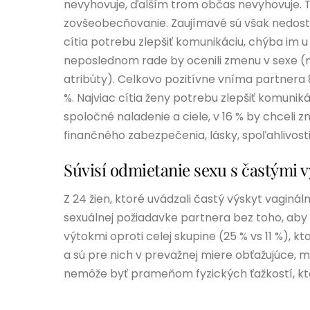
nevyhovuje, ďalším trom občas nevyhovuje. Tá
zovšeobecňovanie. Zaujímavé sú však nedostat
cítia potrebu zlepšiť komunikáciu, chýba im u
neposlednom rade by ocenili zmenu v sexe (nek
atribúty). Celkovo pozitívne vníma partnera 8
%. Najviac cítia ženy potrebu zlepšiť komuniká
spoločné naladenie a ciele, v 16 % by chceli z
finančného zabezpečenia, lásky, spoľahlivos
Súvisí odmietanie sexu s častými 
Z 24 žien, ktoré uvádzali častý výskyt vaginá
sexuálnej požiadavke partnera bez toho, aby 
výtokmi oproti celej skupine (25 % vs 11 %), k
a sú pre nich v prevažnej miere obťažujúce,
nemôže byť prameňom fyzických ťažkostí, kto