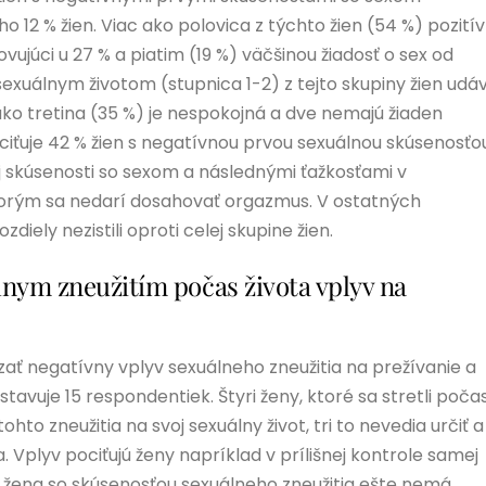
 12 % žien. Viac ako polovica z týchto žien (54 %) pozití
vujúci u 27 % a piatim (19 %) väčšinou žiadosť o sex od
exuálnym životom (stupnica 1-2) z tejto skupiny žien udá
c ako tretina (35 %) je nespokojná a dve nemajú žiaden
ociťuje 42 % žien s negatívnou prvou sexuálnou skúsenosťo
j skúsenosti so sexom a následnými ťažkosťami v
torým sa nedarí dosahovať orgazmus. V ostatných
ely nezistili oproti celej skupine žien.
lnym zneužitím počas života vplyv na
ť negatívny vplyv sexuálneho zneužitia na prežívanie a
dstavuje 15 respondentiek. Štyri ženy, ktoré sa stretli poča
ohto zneužitia na svoj sexuálny život, tri to nevedia určiť a
 Vplyv pociťujú ženy napríklad v prílišnej kontrole samej
žena so skúsenosťou sexuálneho zneužitia ešte nemá