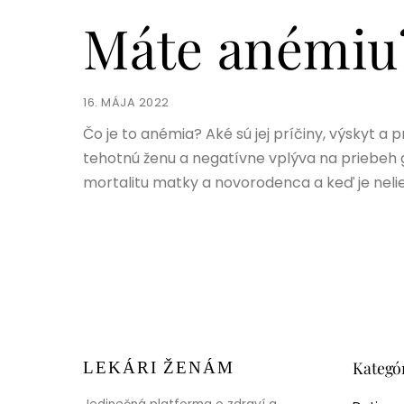
Máte anémiu
16. MÁJA 2022
Čo je to anémia? Aké sú jej príčiny, výskyt a
tehotnú ženu a negatívne vplýva na priebeh gr
mortalitu matky a novorodenca a keď je nelie
Kategó
LEKÁRI ŽENÁM