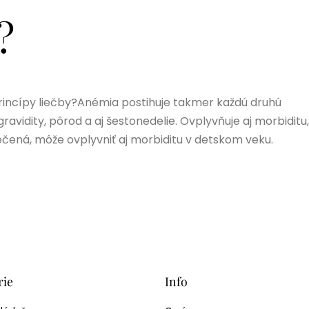
?
 princípy liečby?Anémia postihuje takmer každú druhú
avidity, pôrod a aj šestonedelie. Ovplyvňuje aj morbiditu,
čená, môže ovplyvniť aj morbiditu v detskom veku.
rie
Info