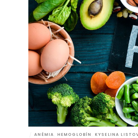
ANÉMIA
,
HEMOGLOBÍN
,
KYSELINA LISTO