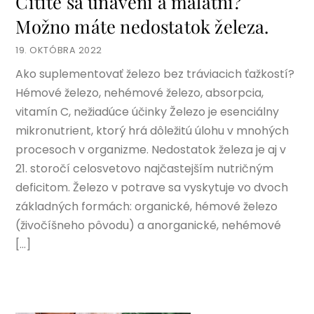
Cítite sa unavení a malátni?
Možno máte nedostatok železa.
19. OKTÓBRA 2022
Ako suplementovať železo bez tráviacich ťažkostí?
Hémové železo, nehémové železo, absorpcia,
vitamín C, nežiadúce účinky Železo je esenciálny
mikronutrient, ktorý hrá dôležitú úlohu v mnohých
procesoch v organizme. Nedostatok železa je aj v
21. storočí celosvetovo najčastejším nutričným
deficitom. Železo v potrave sa vyskytuje vo dvoch
základných formách: organické, hémové železo
(živočíšneho pôvodu) a anorganické, nehémové
[…]