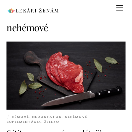
Skip
Men
to
content
nehémové
HÉMOVÉ
,
NEDOSTATOK
,
NEHÉMOVÉ
,
SUPLEMENTÁCIA
,
ŽELEZO