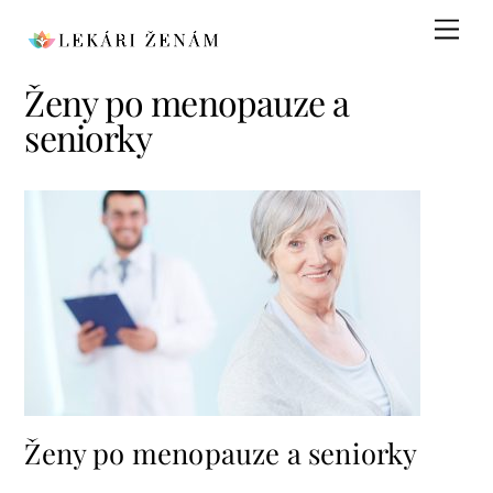
Skip
Men
to
content
Ženy po menopauze a
seniorky
Ženy po menopauze a seniorky