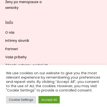
Ženy po menopauze a
seniorky
Info
O nás
Intímny slovník
Partneri
Vaše príbehy
Zásady ochrany osobných
údajov
We use cookies on our website to give you the most
relevant experience by remembering your preferences
and repeat visits. By clicking “Accept All”, you consent
to the use of ALL the cookies. However, you may visit
©
Lekári ženám
2026
"Cookie Settings" to provide a controlled consent.
Powered by
WordPress
•
Themify WordPress Themes
Back
Cookie Settings
Accept All
To
Top