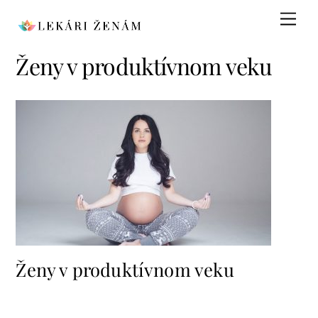
Skip
Men
to
content
Ženy v produktívnom veku
Ženy v produktívnom veku