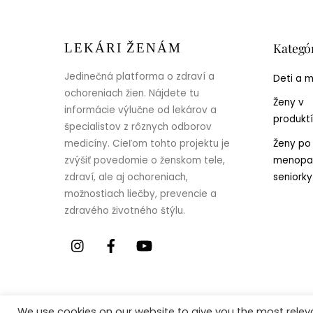
Kategó
LEKÁRI ŽENÁM
Jedinečná platforma o zdraví a
Deti a 
ochoreniach žien. Nájdete tu
Ženy v
informácie výlučne od lekárov a
produkt
špecialistov z rôznych odborov
Ženy po
medicíny. Cieľom tohto projektu je
menopa
zvýšiť povedomie o ženskom tele,
seniorky
zdraví, ale aj ochoreniach,
možnostiach liečby, prevencie a
zdravého životného štýlu.
©
Lekári ženám
2026
Powered by
WordPress
•
Themify
We use cookies on our website to give you the most rele