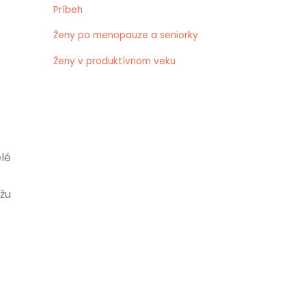
Príbeh
Ženy po menopauze a seniorky
Ženy v produktívnom veku
elé
žu