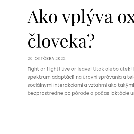
Ako vplýva ox
človeka?
20. OKTÓBRA 2022
Fight or flight! Live or leave! Utok alebo úte
spektrum adaptácií na úrovni správania a tele
sociálnymi interakciami a vzťahmi ako takým
bezprostredne po pôrode a počas laktácie um