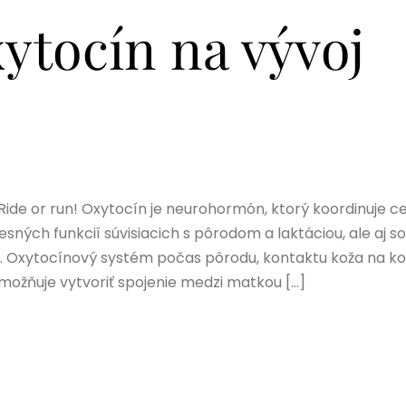
ytocín na vývoj
k! Ride or run! Oxytocín je neurohormón, ktorý koordinuje c
sných funkcií súvisiacich s pôrodom a laktáciou, ale aj so
i. Oxytocínový systém počas pôrodu, kontaktu koža na ko
ožňuje vytvoriť spojenie medzi matkou […]