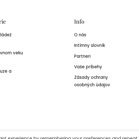
rie
Info
mládež
O nás
Intímny slovník
ívnom veku
Partneri
Vaše príbehy
uze a
Zásady ochrany
osobných údajov
 WordPress Themes
vant experience by remembering your preferences and repeat