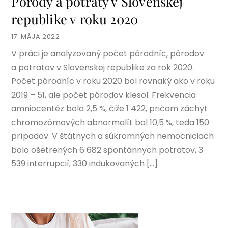
Pôrody a potraty v Slovenskej
republike v roku 2020
17. MÁJA 2022
V práci je analyzovaný počet pôrodníc, pôrodov
a potratov v Slovenskej republike za rok 2020.
Počet pôrodníc v roku 2020 bol rovnaký ako v roku
2019 – 51, ale počet pôrodov klesol. Frekvencia
amniocentéz bola 2,5 %, čiže 1 422, pričom záchyt
chromozómových abnormalít bol 10,5 %, teda 150
prípadov. V štátnych a súkromných nemocniciach
bolo ošetrených 6 682 spontánnych potratov, 3
539 interrupcií, 330 indukovaných […]