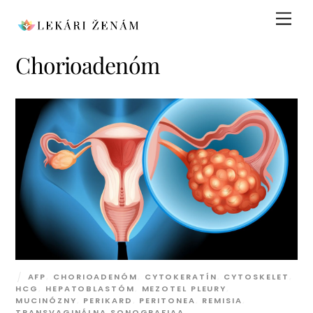
Skip
Men
to
content
Chorioadenóm
AFP
,
CHORIOADENÓM
,
CYTOKERATÍN
,
CYTOSKELET
,
HCG
,
HEPATOBLASTÓM
,
MEZOTEL PLEURY
,
MUCINÓZNY
,
PERIKARD
,
PERITONEA
,
REMISIA
,
TRANSVAGINÁLNA SONOGRAFIAA