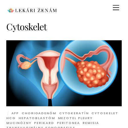
Skip
Men
to
content
Cytoskelet
AFP
,
CHORIOADENÓM
,
CYTOKERATÍN
,
CYTOSKELET
,
HCG
,
HEPATOBLASTÓM
,
MEZOTEL PLEURY
,
MUCINÓZNY
,
PERIKARD
,
PERITONEA
,
REMISIA
,
TRANSVAGINÁLNA SONOGRAFIAA