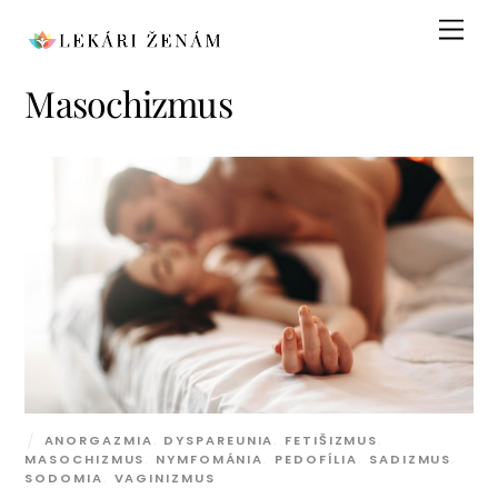
Skip
Men
to
content
Masochizmus
ANORGAZMIA
,
DYSPAREUNIA
,
FETIŠIZMUS
,
MASOCHIZMUS
,
NYMFOMÁNIA
,
PEDOFÍLIA
,
SADIZMUS
,
SODOMIA
,
VAGINIZMUS