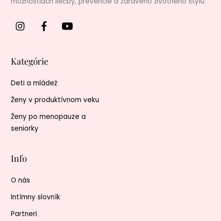
možnostiach liečby, prevencie a zdravého životného štýlu.
Kategórie
Deti a mládež
Ženy v produktívnom veku
Ženy po menopauze a
seniorky
Info
O nás
Intímny slovník
Partneri