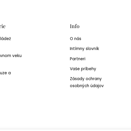
rie
Info
mládež
O nás
Intímny slovník
ívnom veku
Partneri
Vaše príbehy
uze a
Zásady ochrany
osobných údajov