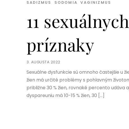
SADIZMUS
,
SODOMIA
,
VAGINIZMUS
11 sexuálnych
príznaky
3. AUGUSTA 2022
Sexuálne dysfunkcie sú omnoho častejšie u žie
žien má určité problémy s pohlavným životom 
približne 30 % žien, rovnaké percento udáva 
dyspareuniu má 10-15 % žien, 30 […]