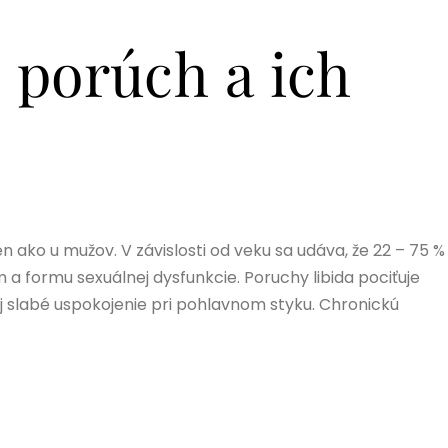
 porúch a ich
n ako u mužov. V závislosti od veku sa udáva, že 22 – 75 %
a formu sexuálnej dysfunkcie. Poruchy libida pociťuje
aj slabé uspokojenie pri pohlavnom styku. Chronickú