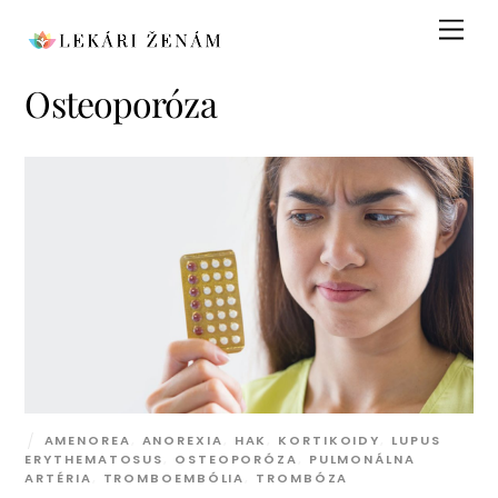
Skip
Men
to
content
Osteoporóza
AMENOREA
,
ANOREXIA
,
HAK
,
KORTIKOIDY
,
LUPUS
ERYTHEMATOSUS
,
OSTEOPORÓZA
,
PULMONÁLNA
ARTÉRIA
,
TROMBOEMBÓLIA
,
TROMBÓZA